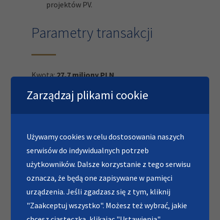
projektów PV.
Parametry transakcji
Kwota:
27,7 miliony PLN
Zarządzaj plikami cookie
Data:
2021
Zapadalność:
5 lat
Używamy cookies w celu dostosowania naszych
serwisów do indywidualnych potrzeb
Typ finansowania:
senior
użytkowników. Dalsze korzystanie z tego serwisu
oznacza, że będą one zapisywane w pamięci
urządzenia. Jeśli zgadzasz się z tym, kliknij
"Zaakceptuj wszystko". Możesz też wybrać, jakie
chcesz ciasteczka, klikając "Ustawienia".