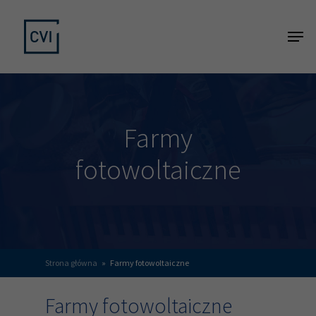
Skip
Menu
to
main
content
Farmy
fotowoltaiczne
Strona główna
»
Farmy fotowoltaiczne
Farmy fotowoltaiczne